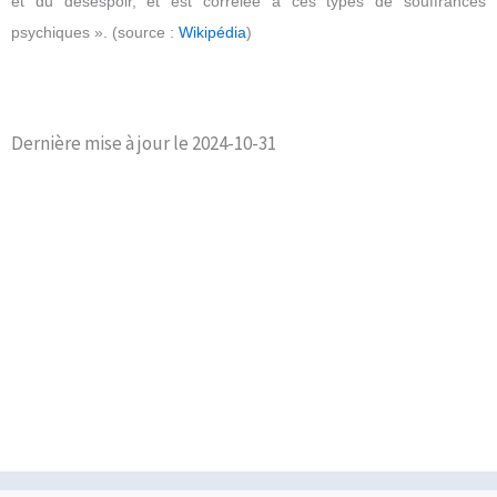
et du désespoir, et est corrélée à ces types de souffrances
psychiques ». (source :
Wikipédia
)
Dernière mise à jour le 2024-10-31