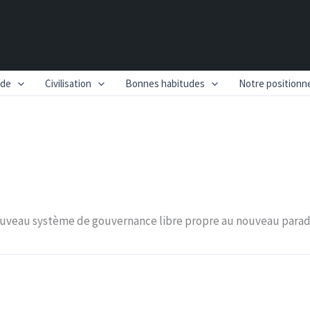
nde
Civilisation
Bonnes habitudes
Notre position
u nouveau système de gouvernance libre propre au nouveau para