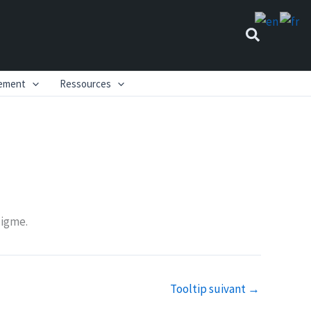
Recherch
nement
Ressources
digme.
Tooltip suivant
→