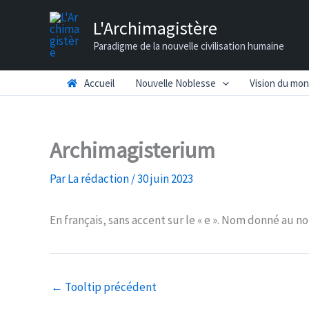
Aller
L'Archimagistère
au
Paradigme de la nouvelle civilisation humaine
contenu
Accueil
Nouvelle Noblesse
Vision du mo
Archimagisterium
Par
La rédaction
/
30 juin 2023
En français, sans accent sur le « e ». Nom donné a
←
Tooltip précédent