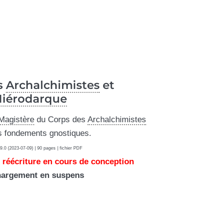
s
Archalchimistes
et
iérodarque
Magistère
du Corps des
Archalchimistes
s fondements gnostiques.
9.0 (2023-07-09) | 90 pages | fichier PDF
 réécriture en cours de conception
hargement en suspens