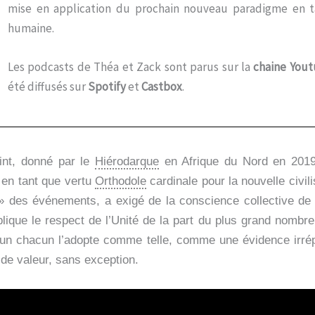
mise en application du prochain nouveau paradigme en tan
humaine.
Les podcasts de Théa et Zack sont parus sur la
chaine Yout
été diffusés sur
Spotify
et
Castbox
.
eint, donné par le
Hiérodarque
en Afrique du Nord en 201
 en tant que vertu
Orthodole
cardinale pour la nouvelle civili
 des événements, a exigé de la conscience collective de 
lique le respect de l’Unité de la part du plus grand nombre
 un chacun l’adopte comme telle, comme une évidence irrépr
 de valeur, sans exception.