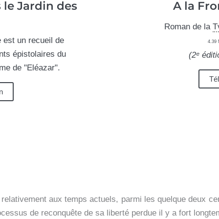
le Jardin des
A la Fr
Roman de la
T
e est un recueil de
4.39 
ts épistolaires du
(2ᵉ édit
me de "Eléazar".
Té
n
relativement aux temps actuels, parmi les quelque deux cent
cessus de reconquête de sa liberté perdue il y a fort longte