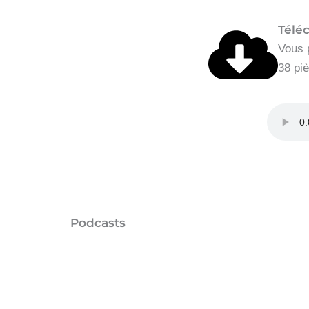
Télé
Vous 
38 pi
Podcasts