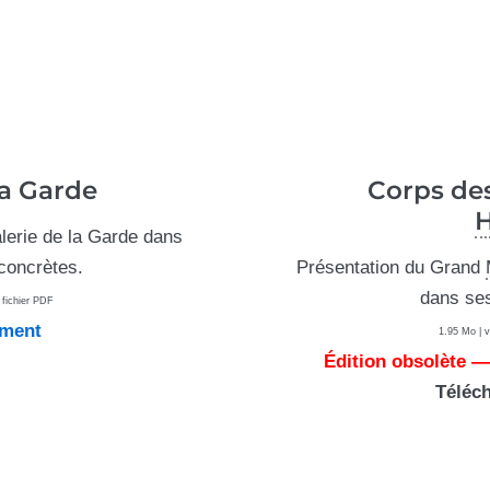
la Garde
Corps de
H
lerie de la Garde dans
concrètes.
Présentation du Grand
dans se
 fichier PDF
ument
1.95 Mo | v
Édition obsolète —
Téléc