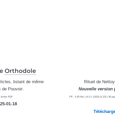
se
Orthodole
icles, listant de même
Rituel de Netto
 de Pouvoir.
Nouvelle version 
 fichier PDF
FR : 4.00 Mo | v4.0.1 (2024-11-23) | 36 pag
025-01-18
Télécharge