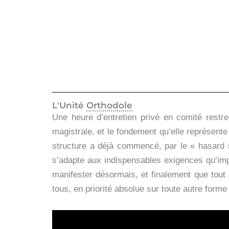
L'Unité
Orthodole
Une heure d’entretien privé en comité restr
magistrale, et le fondement qu’elle représente
structure a déjà commencé, par le « hasard »
s’adapte aux indispensables exigences qu’imp
manifester désormais, et finalement que tout
tous, en priorité absolue sur toute autre forme