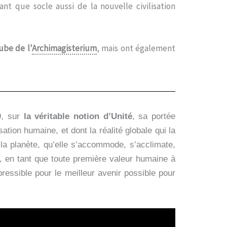
t que socle aussi de la nouvelle civilisation
ube de l'
Archimagisterium
, mais ont également
9, sur
la véritable notion d’Unité
, sa portée
sation humaine, et dont la réalité globale qui la
la planète, qu’elle s’accommode, s’acclimate,
, en tant que toute première valeur humaine à
essible pour le meilleur avenir possible pour