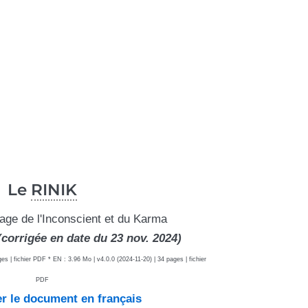
Le
RINIK
yage de l'Inconscient et du Karma
(corrigée en date du 23 nov. 2024)
es | fichier PDF * EN : 3.96 Mo | v4.0.0 (2024-11-20) | 34 pages | fichier
PDF
r le document en français