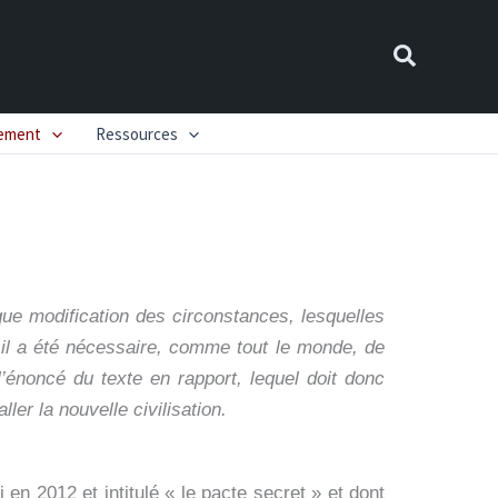
Recherch
nement
Ressources
ique modification des circonstances, lesquelles
 il a été nécessaire, comme tout le monde, de
énoncé du texte en rapport, lequel doit donc
ller la nouvelle civilisation.
 en 2012 et intitulé « le pacte secret » et dont