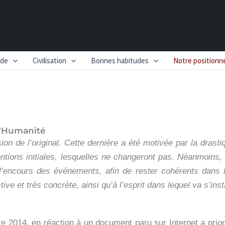
nde
Civilisation
Bonnes habitudes
Notre position
l'Humanité
on de l’original. Cette dernière a été motivée par la drast
ntions initiales, lesquelles ne changeront pas. Néanmoins,
’encours des événements, afin de rester cohérents dans l’
ve et très concrète, ainsi qu’à l’esprit dans lequel va s’insta
e 2014, en réaction à un document paru sur Internet a priori