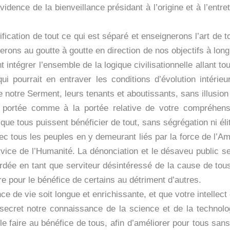
vidence de la bienveillance présidant à l’origine et à l’entr
ication de tout ce qui est séparé et enseignerons l’art de t
rons au goutte à goutte en direction de nos objectifs à lon
intégrer l’ensemble de la logique civilisationnelle allant touj
qui pourrait en entraver les conditions d’évolution intér
 notre Serment, leurs tenants et aboutissants, sans illusion
portée comme à la portée relative de votre compréhensi
e tous puissent bénéficier de tout, sans ségrégation ni éli
vec tous les peuples en y demeurant liés par la force de l’
ice de l’Humanité. La dénonciation et le désaveu public se
cordée en tant que serviteur désintéressé de la cause de tous
re pour le bénéfice de certains au détriment d’autres.
 de vie soit longue et enrichissante, et que votre intellect 
secret notre connaissance de la science et de la technolog
 le faire au bénéfice de tous, afin d’améliorer pour tous san