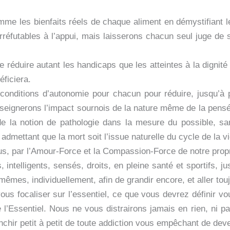
mme les bienfaits réels de chaque aliment en démystifiant 
irréfutables à l’appui, mais laisserons chacun seul juge de
e réduire autant les handicaps que les atteintes à la dignit
éficiera.
conditions d’autonomie pour chacun pour réduire, jusqu’à p
enseignerons l’impact sournois de la nature même de la pensée
de la notion de pathologie dans la mesure du possible, s
 admettant que la mort soit l’issue naturelle du cycle de la vi
s, par l’Amour-Force et la Compassion-Force de notre propr
 intelligents, sensés, droits, en pleine santé et sportifs,
êmes, individuellement, afin de grandir encore, et aller touj
ous focaliser sur l’essentiel, ce que vous devrez définir vo
l’Essentiel. Nous ne vous distrairons jamais en rien, ni p
chir petit à petit de toute addiction vous empêchant de de