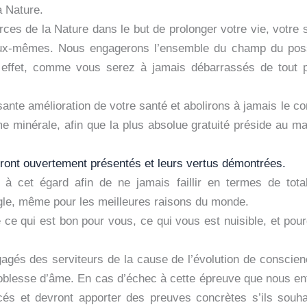
a Nature.
rces de la Nature dans le but de prolonger votre vie, votre s
ux-mêmes. Nous engagerons l’ensemble du champ du possibl
t effet, comme vous serez à jamais débarrassés de tout p
e amélioration de votre santé et abolirons à jamais le comm
 minérale, afin que la plus absolue gratuité préside au mai
ront ouvertement présentés et leurs vertus démontrées.
 cet égard afin de ne jamais faillir en termes de totale
ugle, même pour les meilleures raisons du monde.
e qui est bon pour vous, ce qui vous est nuisible, et pou
agés des serviteurs de la cause de l’évolution de conscien
oblesse d’âme. En cas d’échec à cette épreuve que nous ent
és et devront apporter des preuves concrètes s’ils souhai