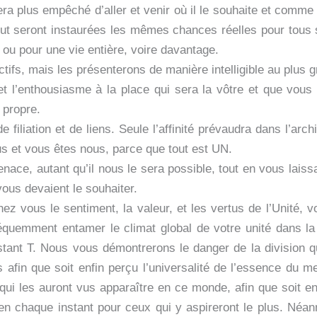
ra plus empêché d’aller et venir où il le souhaite et comme il
ut seront instaurées les mêmes chances réelles pour tous 
 ou pour une vie entière, voire davantage.
ifs, mais les présenterons de manière intelligible au plus 
e et l’enthousiasme à la place qui sera la vôtre et que vo
 propre.
filiation et de liens. Seule l’affinité prévaudra dans l’ar
s et vous êtes nous, parce que tout est UN.
e, autant qu’il nous le sera possible, tout en vous laissant
 vous devaient le souhaiter.
z vous le sentiment, la valeur, et les vertus de l’Unité, vou
séquemment entamer le climat global de votre unité dans 
tant T. Nous vous démontrerons le danger de la division que
 afin que soit enfin perçu l’universalité de l’essence du 
 qui les auront vus apparaître en ce monde, afin que soit en
r en chaque instant pour ceux qui y aspireront le plus. Né