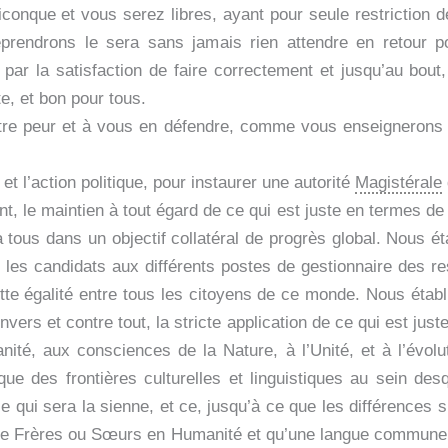
iconque et vous serez libres, ayant pour seule restriction d
reprendrons le sera sans jamais rien attendre en retou
r la satisfaction de faire correctement et jusqu’au bout, c
te, et bon pour tous.
re peur et à vous en défendre, comme vous enseignerons l
 l’action politique, pour instaurer une autorité
Magistérale
nt, le maintien à tout égard de ce qui est juste en termes de
à tous dans un objectif collatéral de progrès global. Nous ét
i les candidats aux différents postes de gestionnaire des r
cette égalité entre tous les citoyens de ce monde. Nous éta
envers et contre tout, la stricte application de ce qui est ju
manité, aux consciences de la Nature, à l’Unité, et à l’évo
s que des frontières culturelles et linguistiques au sein d
 vie qui sera la sienne, et ce, jusqu’à ce que les différence
que Frères ou Sœurs en Humanité et qu’une langue commune à 