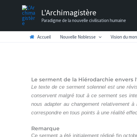
Aller
L'Archimagistère
au
Paradigme de la nouvelle civilisation humaine
contenu
Accueil
Nouvelle Noblesse
Vision du mo
Le serment de la
Hiérodarchie
envers 
Le texte de ce serment solennel est une révisi
conservent malgré tout à ce serment ses inte
nous adapter au changement relativement à l
correspondre en tous points à une réalité effecti
Remarque
Ce serment a été initialement rédigé fin octobr