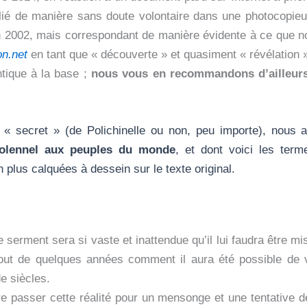
lié de manière sans doute volontaire dans une photocopie
en 2002, mais correspondant de manière évidente à ce que nou
on.net
en tant que « découverte » et quasiment « révélation »
tique à la base ;
nous vous en recommandons d’ailleurs f
i « secret » (de Polichinelle ou non, peu importe)
, nous a
solennel aux peuples du monde
, et dont voici les term
n plus calquées à dessein sur le texte original.
e serment sera si vaste et inattendue qu’il lui faudra être 
ut de quelques années comment il aura été possible de v
de siècles.
ire passer cette réalité pour un mensonge et une tentative