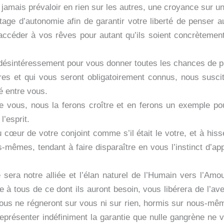
jamais prévaloir en rien sur les autres, une croyance sur un
age d’autonomie afin de garantir votre liberté de penser a
accéder à vos rêves pour autant qu’ils soient concrètement 
ésintéressement pour vous donner toutes les chances de pr
res et qui vous seront obligatoirement connus, nous susci
é entre vous.
e vous, nous la ferons croître et en ferons un exemple pou
l’esprit.
 cœur de votre conjoint comme s’il était le votre, et à his
-mêmes, tendant à faire disparaître en vous l’instinct d’appr
 sera notre alliée et l’élan naturel de l’Humain vers l’Am
e à tous de ce dont ils auront besoin, vous libérera de l’a
nous ne régneront sur vous ni sur rien, hormis sur nous-m
résenter indéfiniment la garantie que nulle gangrène ne vi