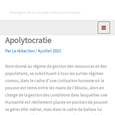
Aller
L'Archimagistère
au
Paradigme de la nouvelle civilisation humaine
contenu
Apolytocratie
Par
La rédaction
/
4 juillet 2023
Nom donné au régime de gestion des ressources et des
populations, se substituant à tous les autres régimes
connus, dans le cadre d’une civilisation humaine où le
pouvoir est remis entre les mains de l’Absolu, alors en
charge de la gestion des conditions dans lesquelles une
Humanité est réellement placée en position de pouvoir
se gérer elle-même, mais dans le cadre de balises lui