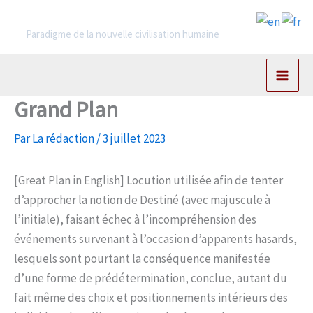
Aller
L'Archimagistère
au
Paradigme de la nouvelle civilisation humaine
contenu
Grand Plan
Par
La rédaction
/
3 juillet 2023
[Great Plan in English] Locution utilisée afin de tenter
d’approcher la notion de Destiné (avec majuscule à
l’initiale), faisant échec à l’incompréhension des
événements survenant à l’occasion d’apparents hasards,
lesquels sont pourtant la conséquence manifestée
d’une forme de prédétermination, conclue, autant du
fait même des choix et positionnements intérieurs des